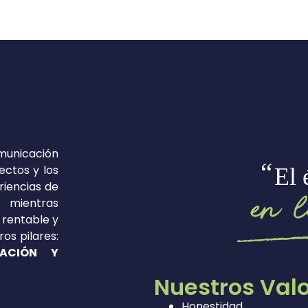
unicación
ectos y los
eriencias de
, mientras
rentable y
os pilares:
ZACIÓN Y
Nuestros Val
Honestidad