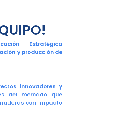
QUIPO!
ción Estratégica
eación
y
producción de
yectos innovadores y
bles del mercado que
ganadoras con impacto